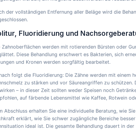
h der vollständigen Entfernung aller Beläge wird die Behan
geschlossen.
litur, Fluoridierung und Nachsorgebera
 Zahnoberflächen werden mit rotierenden Bürsten oder Gum
lättet. Diese Behandlung erschwert es Bakterien, sich ern
lungen und Kronen werden sorgfältig bearbeitet.
ach folgt die Fluoridierung: Die Zähne werden mit einem h
nschmelz zu stärken und vor Säureangriffen zu schützen. D
wirken – in dieser Zeit sollten weder Speisen noch Geträn
fohlen, auf färbende Lebensmittel wie Kaffee, Rotwein ode
 Abschluss erhalten Sie eine individuelle Beratung, wie Si
hkraft erklärt, wie Sie schwer zugängliche Bereiche besser
nsituation ideal ist. Die gesamte Behandlung dauert in de