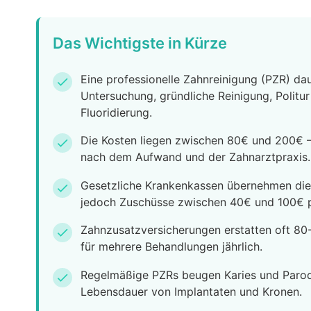
Das Wichtigste in Kürze
Eine professionelle Zahnreinigung (PZR) d
check
Untersuchung, gründliche Reinigung, Politu
Fluoridierung.
Die Kosten liegen zwischen 80€ und 200€ – 
check
nach dem Aufwand und der Zahnarztpraxis.
Gesetzliche Krankenkassen übernehmen die K
check
jedoch Zuschüsse zwischen 40€ und 100€ p
Zahnzusatzversicherungen erstatten oft 80-
check
für mehrere Behandlungen jährlich.
Regelmäßige PZRs beugen Karies und Parodo
check
Lebensdauer von Implantaten und Kronen.