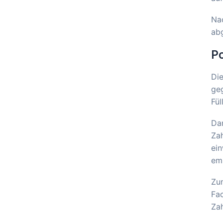
Nac
ab
Po
Die
geg
Fül
Dan
Zah
ein
emp
Zum
Fac
Zah