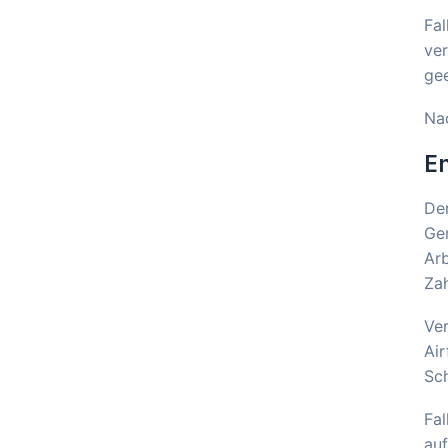
Fal
ver
gee
Nac
En
Der
Ger
Ar
Zah
Ver
Air
Sch
Fal
au