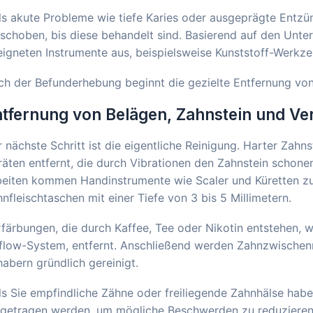
ls akute Probleme wie tiefe Karies oder ausgeprägte Entzü
schoben, bis diese behandelt sind. Basierend auf den Unte
igneten Instrumente aus, beispielsweise Kunststoff-Werkz
h der Befunderhebung beginnt die gezielte Entfernung von
tfernung von Belägen, Zahnstein und V
 nächste Schritt ist die eigentliche Reinigung. Harter Zahns
äten entfernt, die durch Vibrationen den Zahnstein schonen
beiten kommen Handinstrumente wie Scaler und Küretten zu
nfleischtaschen mit einer Tiefe von 3 bis 5 Millimetern.
färbungen, die durch Kaffee, Tee oder Nikotin entstehen, 
flow-System, entfernt. Anschließend werden Zahnzwischenr
abern gründlich gereinigt.
ls Sie empfindliche Zähne oder freiliegende Zahnhälse ha
fgetragen werden, um mögliche Beschwerden zu reduzieren