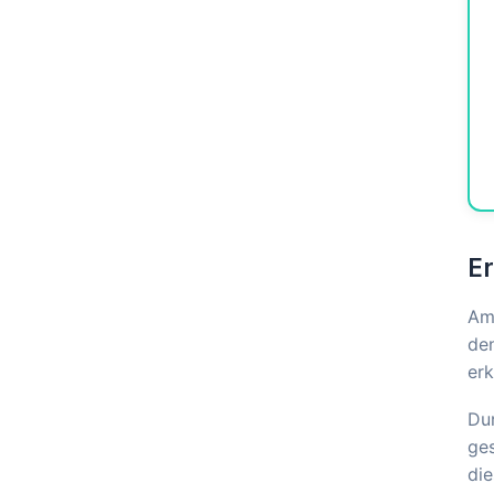
E
Am 
de
erk
Dur
ges
di