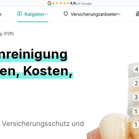
★
★
★
★
★
4,9
auf Google
e
Ratgeber
Versicherungsanbieter
g (PZR)
nreinigung
zen, Kosten,
n, Versicherungsschutz und