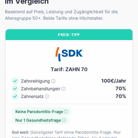
im Vergleich
Zum Detailvergleich →
auch Prothesen-Träger versichern.
diagnostiziert ist. Schließen Sie deshalb möglichst
früh ab, solange der Zahnarzt noch keine konkrete
Basierend auf Preis, Leistung und Zugänglichkeit für die
Wichtig: Bereits ersetzte Zähne (durch Brücken oder
Altersgruppe 50+. Beide Tarife ohne Höchstalter.
Behandlung dokumentiert hat.
Implantate) gelten nicht als fehlend.
Zu den Tarifempfehlungen →
Gesundheitsfragen im Vergleich →
PREIS-TIPP
Tarif: ZAHN 70
100€/Jahr
Zahnreinigung
70%
Zahnbehandlungen
70%
Zahnersatz
Keine Parodontitis-Frage
Nur 1 Gesundheitsfrage
Gut weil:
Günstigster Tarif ohne Parodontitis-Frage. Nur