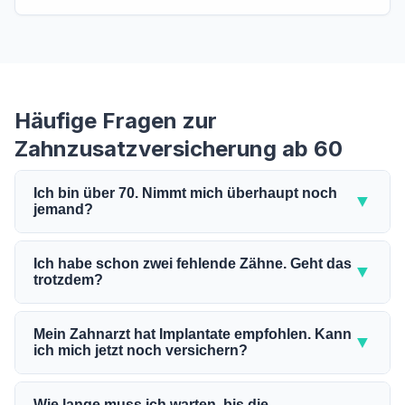
Häufige Fragen zur
Zahnzusatzversicherung ab 60
Ich bin über 70. Nimmt mich überhaupt noch
▼
jemand?
Ja, die meisten guten Tarife haben kein Höchstalter.
SDK und Deutsche Familienversicherung nehmen
Ich habe schon zwei fehlende Zähne. Geht das
▼
trotzdem?
Sie auch mit 80 oder 85 Jahren noch auf.
Ja, bei den meisten Tarifen ist das kein
Ein Höchstalter gibt es bei wenigen Anbietern: Die
Ausschlussgrund. Je nach Anbieter werden
Mein Zahnarzt hat Implantate empfohlen. Kann
Allianz versichert beispielsweise nur bis 62 Jahre.
▼
ich mich jetzt noch versichern?
fehlende Zähne mit einem Beitragszuschlag
Bei den meisten anderen Versicherern spielt das
berücksichtigt.
Alter für die Aufnahme keine Rolle, beeinflusst aber
Die bereits empfohlenen Implantate selbst sind bei
Wie lange muss ich warten, bis die