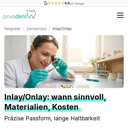
★
★
★
★
★
4,9
auf Google
Ratgeber
›
Zahnersatz
›
Inlay/Onlay
Inlay/Onlay: wann sinnvoll,
Materialien, Kosten
Präzise Passform, lange Haltbarkeit