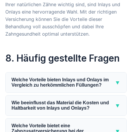
Ihrer natürlichen Zähne wichtig sind, sind Inlays und
Onlays eine hervorragende Wahl. Mit der richtigen
Versicherung können Sie die Vorteile dieser
Behandlung voll ausschöpfen und dabei Ihre
Zahngesundheit optimal unterstützen.
8. Häufig gestellte Fragen
Welche Vorteile bieten Inlays und Onlays im
▼
Vergleich zu herkömmlichen Füllungen?
Inlays und Onlays bieten eine hervorragende
Lösung für Zahnrestaurationen, insbesondere im
Wie beeinflusst das Material die Kosten und
▼
Haltbarkeit von Inlays und Onlays?
Vergleich zu herkömmlichen Füllungen. Sie
bestehen aus hochwertigen Materialien wie
Die Materialwahl spielt eine entscheidende Rolle
Keramik
,
Gold
oder speziellen Legierungen, die für
bei den Kosten und der Lebensdauer von Inlays und
Welche Vorteile bietet eine
▼
ihre Langlebigkeit und Widerstandsfähigkeit
Zahnzusatzversicherung bei der