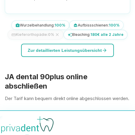
Wurzelbehandlung:
100%
Aufbissschienen:
100%
medical_services
night_shelter
Kieferorthopädie:
0%
close
Bleaching:
180€ alle 2 Jahre
straighten
auto_awesome
arrow_forward
Zur detaillierten Leistungsübersicht
JA dental 90plus online
abschließen
Der Tarif kann bequem direkt online abgeschlossen werden.