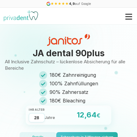
★
★
★
★
★
4,9
auf Google
JA dental 90plus
All Inclusive Zahnschutz – lückenlose Absicherung für alle
Bereiche
✓
180€ Zahnreinigung
✓
100% Zahnfüllungen
✓
90% Zahnersatz
✓
180€ Bleaching
IHR ALTER
12,64
€
Jahre
Details
Zahnschutz in 3 Minuten sichern