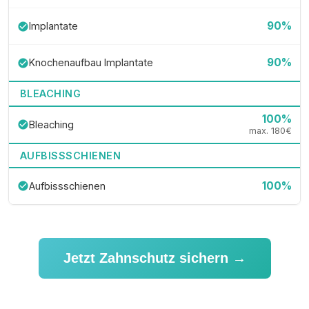
90%
Implantate
check_circle
90%
Knochenaufbau Implantate
check_circle
BLEACHING
100%
Bleaching
check_circle
max. 180€
AUFBISSSCHIENEN
100%
Aufbissschienen
check_circle
Jetzt Zahnschutz sichern →