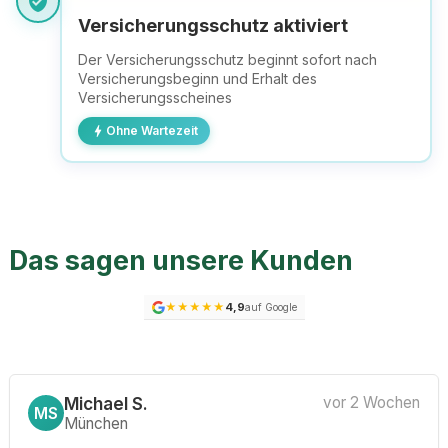
verified_user
Versicherungsschutz aktiviert
Der Versicherungsschutz beginnt sofort nach
Versicherungsbeginn und Erhalt des
Versicherungsscheines
bolt
Ohne Wartezeit
Das sagen unsere Kunden
★
★
★
★
★
4,9
auf Google
Michael S.
vor 2 Wochen
MS
München