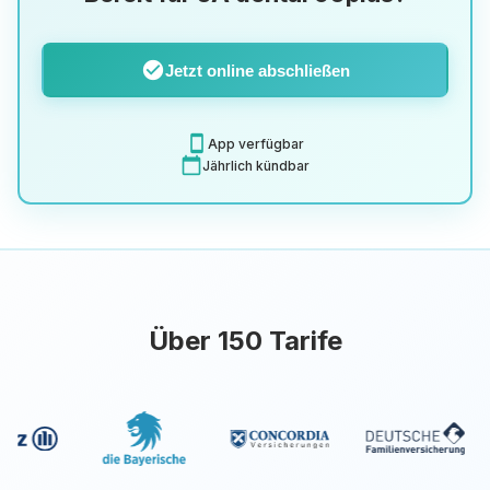
check_circle
Jetzt online abschließen
smartphone
App verfügbar
calendar_today
Jährlich kündbar
Über 150 Tarife