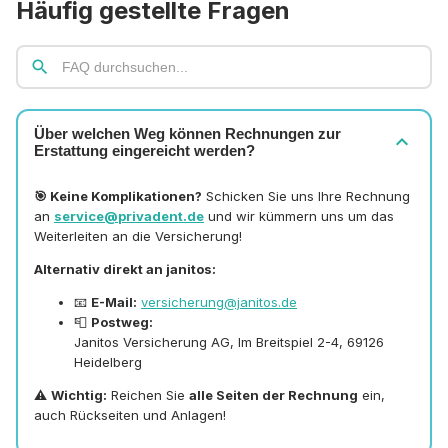
Häufig gestellte Fragen
search
Über welchen Weg können Rechnungen zur
expand_more
Erstattung eingereicht werden?
🎯 Keine Komplikationen?
Schicken Sie uns Ihre Rechnung
an
service@privadent.de
und wir kümmern uns um das
Weiterleiten an die Versicherung!
Alternativ direkt an janitos:
📧
E-Mail:
versicherung@janitos.de
📮
Postweg:
Janitos Versicherung AG, Im Breitspiel 2-4, 69126
Heidelberg
⚠️
Wichtig:
Reichen Sie
alle Seiten der Rechnung
ein,
auch Rückseiten und Anlagen!