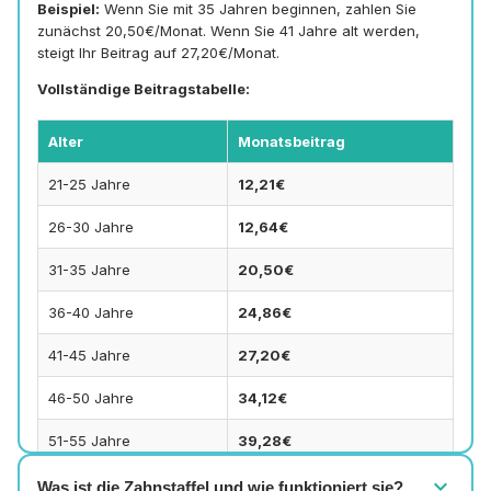
Beispiel:
Wenn Sie mit 35 Jahren beginnen, zahlen Sie
zunächst 20,50€/Monat. Wenn Sie 41 Jahre alt werden,
steigt Ihr Beitrag auf 27,20€/Monat.
Vollständige Beitragstabelle:
Alter
Monatsbeitrag
21-25 Jahre
12,21€
26-30 Jahre
12,64€
31-35 Jahre
20,50€
36-40 Jahre
24,86€
41-45 Jahre
27,20€
46-50 Jahre
34,12€
51-55 Jahre
39,28€
expand_more
56-60 Jahre
44,04€
Was ist die Zahnstaffel und wie funktioniert sie?