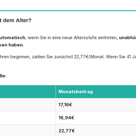
t dem Alter?
utomatisch
, wenn Sie in eine neue Altersstufe eintreten,
unabhä
sen haben
.
ren beginnen, zahlen Sie zunächst 22,77€/Monat. Wenn Sie 41 Jah
le:
Monatsbeitrag
17,16€
16,94€
22,77€