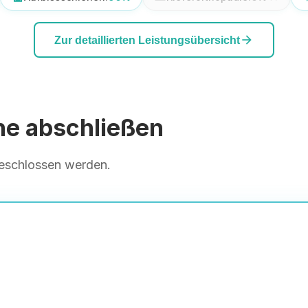
arrow_forward
Zur detaillierten Leistungsübersicht
ne abschließen
geschlossen werden.