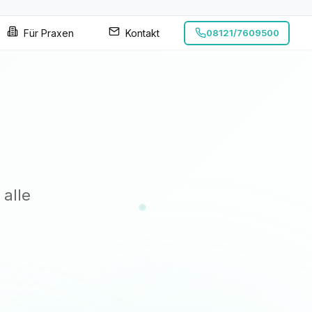
Für Praxen
Kontakt
08121/7609500
 alle