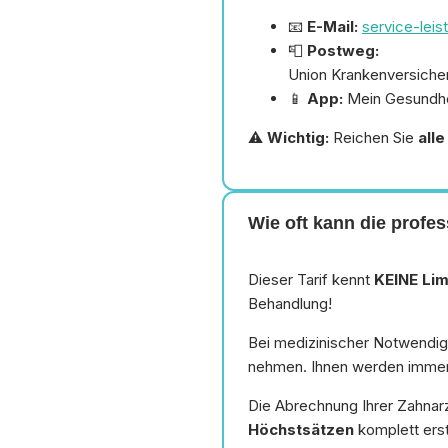
📧
E-Mail:
service-lei
📮
Postweg:
Union Krankenversiche
📱
App:
Mein Gesundhe
⚠️
Wichtig:
Reichen Sie
all
Wie oft kann die prof
Dieser Tarif kennt
KEINE Lim
Behandlung!
Bei medizinischer Notwendigk
nehmen. Ihnen werden immer 
Die Abrechnung Ihrer Zahnar
Höchstsätzen
komplett erst