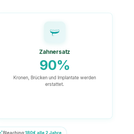
Zahnersatz
90%
Kronen, Brücken und Implantate werden
erstattet.
awesome
Bleaching:
180€ alle 2 Jahre