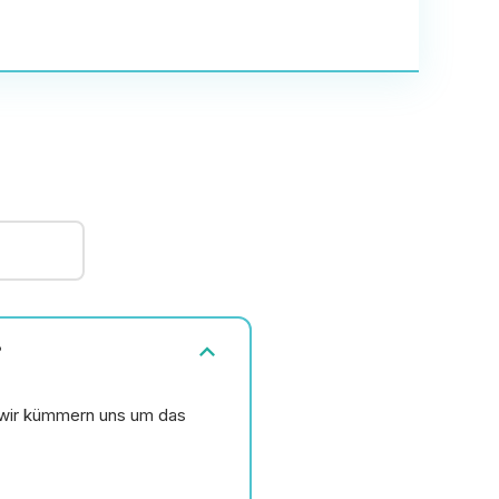
expand_more
?
wir kümmern uns um das