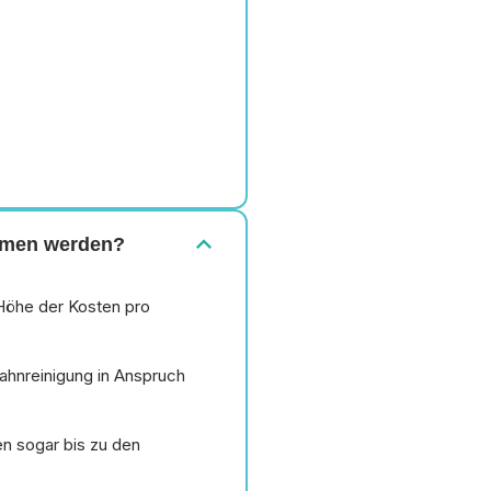
expand_more
ommen werden?
Höhe der Kosten pro
ahnreinigung in Anspruch
n sogar bis zu den