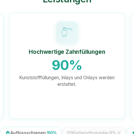
Hochwertige Zahnfüllungen
90%
Kunststofffüllungen, Inlays und Onlays werden
erstattet.
night_shelter
Aufbissschienen:
90%
straighten
Kieferorthopädie:
0%
auto_
close