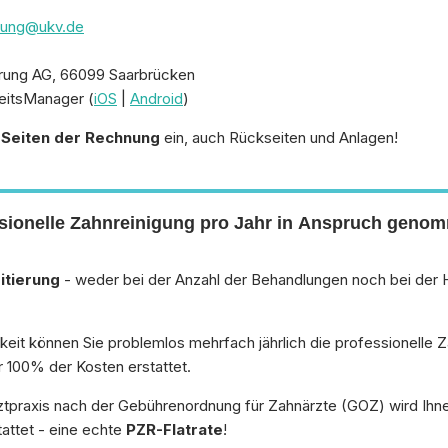
stung@ukv.de
rung AG, 66099 Saarbrücken
itsManager (
iOS
|
Android
)
e Seiten der Rechnung
ein, auch Rückseiten und Anlagen!
essionelle Zahnreinigung pro Jahr in Anspruch gen
itierung
- weder bei der Anzahl der Behandlungen noch bei der 
eit können Sie problemlos mehrfach jährlich die professionelle Z
100% der Kosten erstattet.
ztpraxis nach der Gebührenordnung für Zahnärzte (GOZ) wird Ihne
attet - eine echte
PZR-Flatrate
!