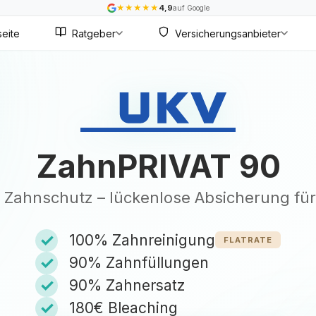
★
★
★
★
★
4,9
auf Google
seite
Ratgeber
Versicherungsanbieter
ZahnPRIVAT 90
ve Zahnschutz – lückenlose Absicherung für
✓
100% Zahnreinigung
FLATRATE
✓
90% Zahnfüllungen
✓
90% Zahnersatz
✓
180€ Bleaching