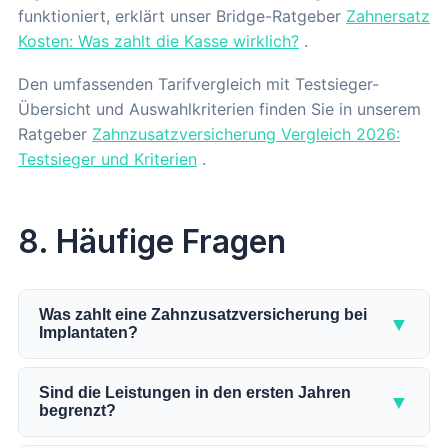
funktioniert, erklärt unser Bridge-Ratgeber
Zahnersatz
Kosten: Was zahlt die Kasse wirklich?
.
Den umfassenden Tarifvergleich mit Testsieger-
Übersicht und Auswahlkriterien finden Sie in unserem
Ratgeber
Zahnzusatzversicherung Vergleich 2026:
Testsieger und Kriterien
.
8. Häufige Fragen
Was zahlt eine Zahnzusatzversicherung bei
▼
Implantaten?
Die Zahnzusatzversicherung übernimmt je nach
Tarif 75 bis 100 Prozent der Implantatkosten, die
Sind die Leistungen in den ersten Jahren
▼
begrenzt?
nach dem GKV-Festzuschuss übrig bleiben. Die
GKV zahlt bei einem Implantat nur den Zuschuss für
Ja, durch die Zahnstaffel. Sie begrenzt den