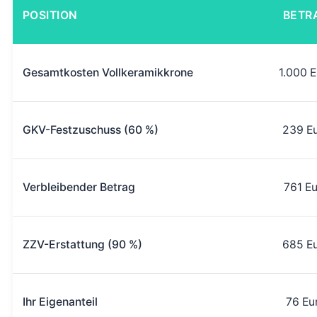
POSITION
BETR
Gesamtkosten Vollkeramikkrone
1.000 E
GKV-Festzuschuss (60 %)
239 E
Verbleibender Betrag
761 Eu
ZZV-Erstattung (90 %)
685 E
Ihr Eigenanteil
76 Eu