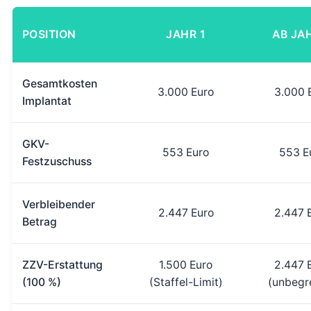
POSITION
JAHR 1
AB JA
Gesamtkosten
3.000 Euro
3.000 
Implantat
GKV-
553 Euro
553 E
Festzuschuss
Verbleibender
2.447 Euro
2.447 
Betrag
ZZV-Erstattung
1.500 Euro
2.447 
(100 %)
(Staffel-Limit)
(unbegr