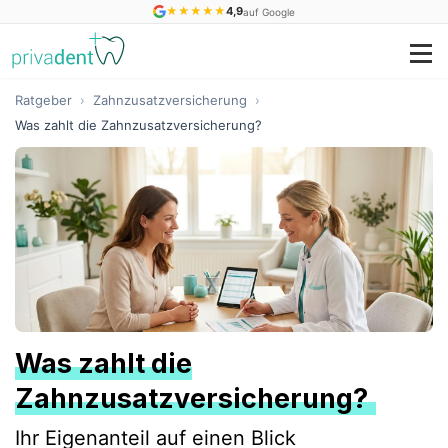
★
★
★
★
★
4,9
auf Google
Ratgeber
›
Zahnzusatzversicherung
›
Was zahlt die Zahnzusatzversicherung?
Was zahlt die
Zahnzusatzversicherung?
Ihr Eigenanteil auf einen Blick